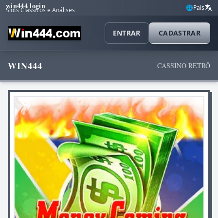
win444 login
🌐
País
Slots Clássicos e Análises
ENTRAR
CADASTRAR
WIN444
CASSINO RETRÔ