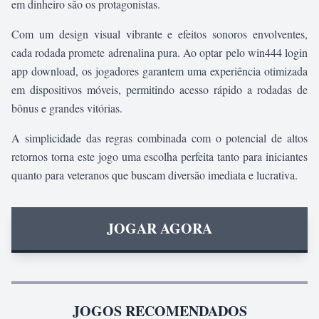
em dinheiro são os protagonistas.
Com um design visual vibrante e efeitos sonoros envolventes,
cada rodada promete adrenalina pura. Ao optar pelo win444 login
app download, os jogadores garantem uma experiência otimizada
em dispositivos móveis, permitindo acesso rápido a rodadas de
bônus e grandes vitórias.
A simplicidade das regras combinada com o potencial de altos
retornos torna este jogo uma escolha perfeita tanto para iniciantes
quanto para veteranos que buscam diversão imediata e lucrativa.
JOGAR AGORA
JOGOS RECOMENDADOS