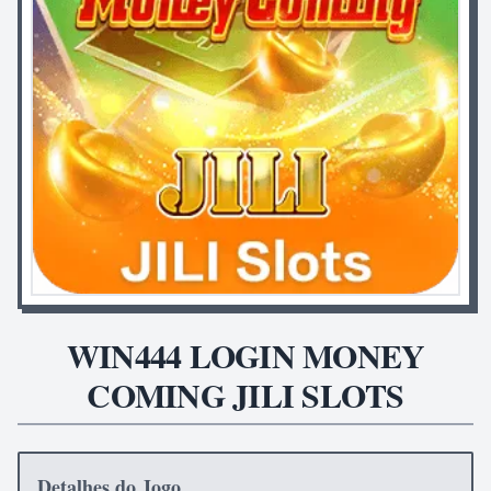
WIN444 LOGIN MONEY
COMING JILI SLOTS
Detalhes do Jogo